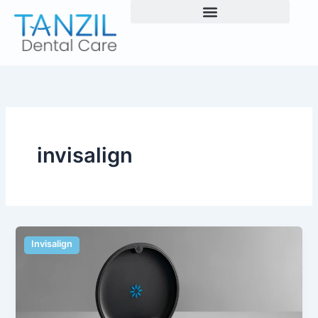
Skip
to
content
invisalign
Invisalign